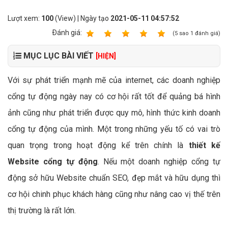
Lượt xem:
100
(View) | Ngày tạo
2021-05-11 04:57:52
Ðánh giá:
1
2
3
4
5
(
5
sao
1
đánh giá)
MỤC LỤC BÀI VIẾT
[HIỆN]
Với sự phát triển mạnh mẽ của internet, các doanh nghiệp
cổng tự động ngày nay có cơ hội rất tốt để quảng bá hình
ảnh cũng như phát triển được quy mô, hình thức kinh doanh
cổng tự động của mình. Một trong những yếu tố có vai trò
quan trọng trong hoạt động kể trên chính là
thiết kế
Website cổng tự động
. Nếu một doanh nghiệp cổng tự
động sở hữu Website chuẩn SEO, đẹp mắt và hữu dụng thì
cơ hội chinh phục khách hàng cũng như nâng cao vị thế trên
thị trường là rất lớn.