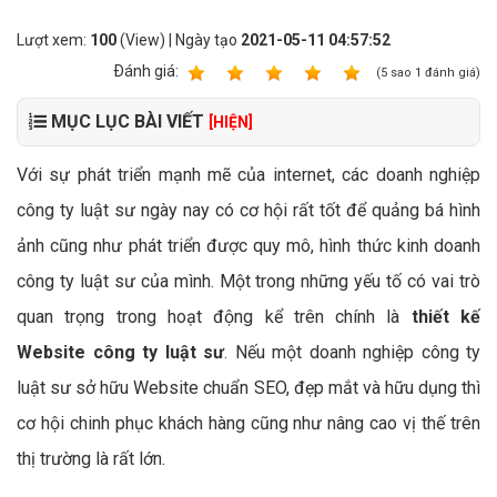
Lượt xem:
100
(View) | Ngày tạo
2021-05-11 04:57:52
Ðánh giá:
1
2
3
4
5
(
5
sao
1
đánh giá)
MỤC LỤC BÀI VIẾT
[HIỆN]
Với sự phát triển mạnh mẽ của internet, các doanh nghiệp
công ty luật sư ngày nay có cơ hội rất tốt để quảng bá hình
ảnh cũng như phát triển được quy mô, hình thức kinh doanh
công ty luật sư của mình. Một trong những yếu tố có vai trò
quan trọng trong hoạt động kể trên chính là
thiết kế
Website công ty luật sư
. Nếu một doanh nghiệp công ty
luật sư sở hữu Website chuẩn SEO, đẹp mắt và hữu dụng thì
cơ hội chinh phục khách hàng cũng như nâng cao vị thế trên
thị trường là rất lớn.