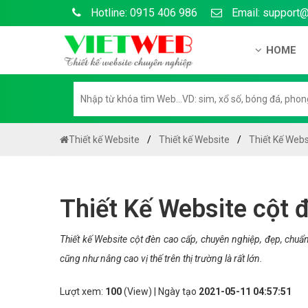
Hotline: 0915 406 986
Email: support
HOME
Giới thiệu
Hồ sơ nă
Hướng dẫ
Thiết kế Website
Thiết kế Website
Thiết Kế Webs
Tuyển dụ
Chính sá
Thiết Kế Website cột 
Chính sác
Liên hệ c
Thiết kế Website cột đèn cao cấp, chuyên nghiệp, đẹp, chu
cũng như nâng cao vị thế trên thị trường là rất lớn.
Chính sác
Lượt xem:
100
(View) | Ngày tạo
2021-05-11 04:57:51