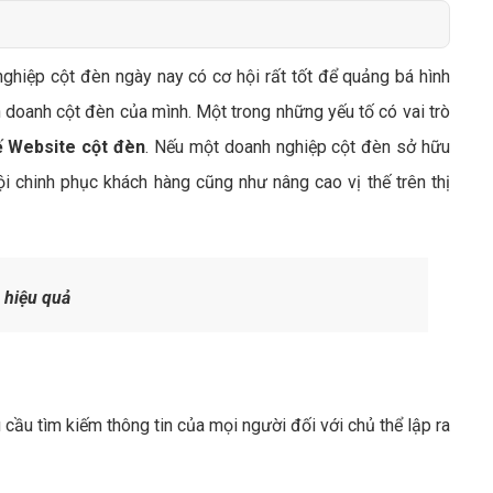
Bảng giá quảng cáo Google
Bảng giá quảng cáo Facebook
nghiệp cột đèn ngày nay có cơ hội rất tốt để quảng bá hình
Bảng giá quảng cáo Banner
 doanh cột đèn của mình. Một trong những yếu tố có vai trò
Bảng giá quản trị Website
kế Website cột đèn
. Nếu một doanh nghiệp cột đèn sở hữu
Bảng giá quản trị Fanpage Facebook
 chinh phục khách hàng cũng như nâng cao vị thế trên thị
Bảng giá SEO Website
 hiệu quả
ầu tìm kiếm thông tin của mọi người đối với chủ thể lập ra