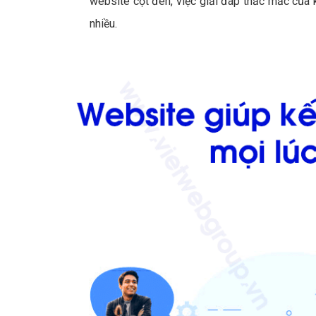
website cột đèn, việc giải đáp thắc mắc của 
nhiều.