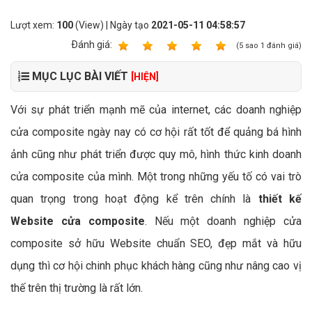
Lượt xem:
100
(View) | Ngày tạo
2021-05-11 04:58:57
Ðánh giá:
1
2
3
4
5
(
5
sao
1
đánh giá)
MỤC LỤC BÀI VIẾT
[HIỆN]
Với sự phát triển mạnh mẽ của internet, các doanh nghiệp
cửa composite ngày nay có cơ hội rất tốt để quảng bá hình
ảnh cũng như phát triển được quy mô, hình thức kinh doanh
cửa composite của mình. Một trong những yếu tố có vai trò
quan trọng trong hoạt động kể trên chính là
thiết kế
Website cửa composite
. Nếu một doanh nghiệp cửa
composite sở hữu Website chuẩn SEO, đẹp mắt và hữu
dụng thì cơ hội chinh phục khách hàng cũng như nâng cao vị
thế trên thị trường là rất lớn.