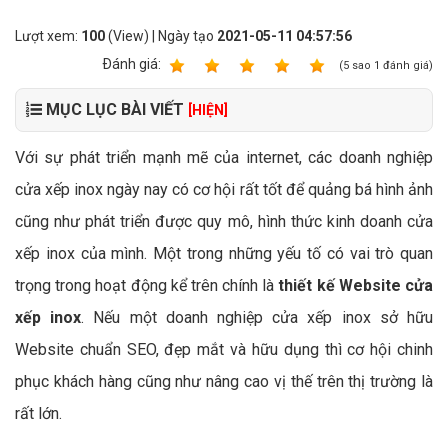
Lượt xem:
100
(View) | Ngày tạo
2021-05-11 04:57:56
Ðánh giá:
1
2
3
4
5
(
5
sao
1
đánh giá)
MỤC LỤC BÀI VIẾT
[HIỆN]
Với sự phát triển mạnh mẽ của internet, các doanh nghiệp
cửa xếp inox ngày nay có cơ hội rất tốt để quảng bá hình ảnh
cũng như phát triển được quy mô, hình thức kinh doanh cửa
xếp inox của mình. Một trong những yếu tố có vai trò quan
trọng trong hoạt động kể trên chính là
thiết kế Website cửa
xếp inox
. Nếu một doanh nghiệp cửa xếp inox sở hữu
Website chuẩn SEO, đẹp mắt và hữu dụng thì cơ hội chinh
phục khách hàng cũng như nâng cao vị thế trên thị trường là
rất lớn.