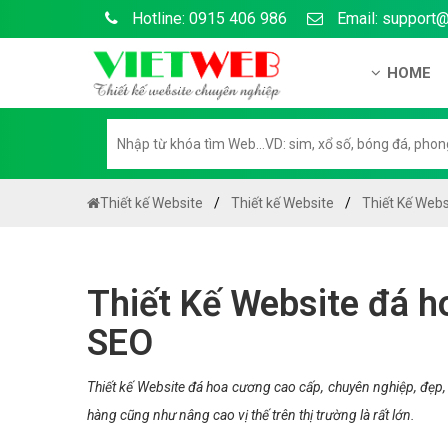
Hotline: 0915 406 986
Email: support
HOME
Giới thiệu
Hồ sơ nă
Hướng dẫ
Thiết kế Website
Thiết kế Website
Thiết Kế Web
Tuyển dụ
Chính sá
Thiết Kế Website đá h
Chính sác
SEO
Liên hệ c
Chính sác
Thiết kế Website đá hoa cương cao cấp, chuyên nghiệp, đẹp
hàng cũng như nâng cao vị thế trên thị trường là rất lớn.