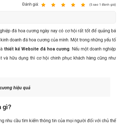
Bảng giá quảng cáo Google
Ðánh giá:
1
2
3
4
5
(
5
sao
1
đánh giá)
Bảng giá quảng cáo Facebook
Bảng giá quảng cáo Banner
nghiệp đá hoa cương ngày nay có cơ hội rất tốt để quảng bá
Bảng giá quản trị Website
c kinh doanh đá hoa cương của mình. Một trong những yếu tố
Bảng giá quản trị Fanpage Facebook
 là
thiết kế Website đá hoa cương
. Nếu một doanh nghiệp
Bảng giá SEO Website
 và hữu dụng thì cơ hội chinh phục khách hàng cũng như
cương hiệu quả
 gì?
 nhu cầu tìm kiếm thông tin của mọi người đối với chủ thể