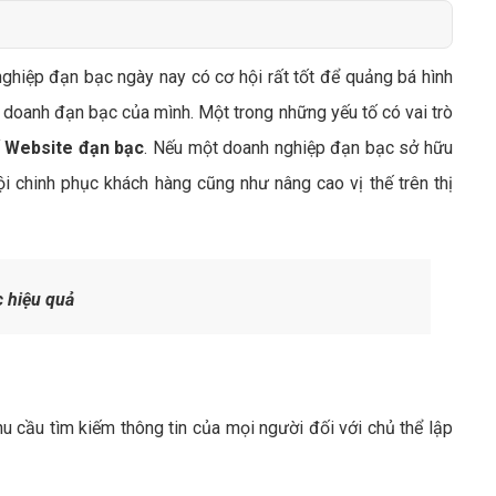
Bảng giá quảng cáo Google
Bảng giá quảng cáo Facebook
nghiệp đạn bạc ngày nay có cơ hội rất tốt để quảng bá hình
Bảng giá quảng cáo Banner
 doanh đạn bạc của mình. Một trong những yếu tố có vai trò
Bảng giá quản trị Website
ế Website đạn bạc
. Nếu một doanh nghiệp đạn bạc sở hữu
Bảng giá quản trị Fanpage Facebook
 chinh phục khách hàng cũng như nâng cao vị thế trên thị
Bảng giá SEO Website
 hiệu quả
cầu tìm kiếm thông tin của mọi người đối với chủ thể lập