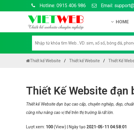
Hotline: 0915 406 986
Email: support
HOME
Giới thiệu
Hồ sơ nă
Hướng dẫ
Thiết kế Website
Thiết kế Website
Thiết Kế Webs
Tuyển dụ
Chính sá
Thiết Kế Website đạn 
Chính sác
Liên hệ c
Thiết kế Website đạn bạc cao cấp, chuyên nghiệp, đẹp, chu
cũng như nâng cao vị thế trên thị trường là rất lớn.
Chính sác
Lượt xem:
100
(View) | Ngày tạo
2021-05-11 04:58:01