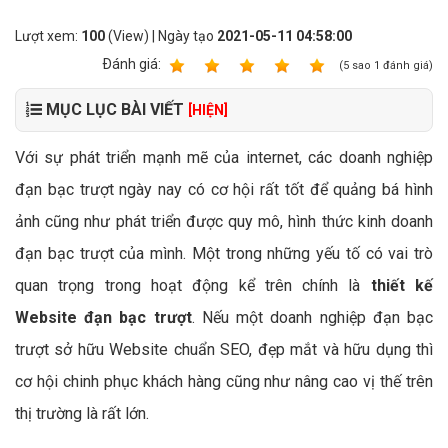
Lượt xem:
100
(View) | Ngày tạo
2021-05-11 04:58:00
Ðánh giá:
1
2
3
4
5
(
5
sao
1
đánh giá)
MỤC LỤC BÀI VIẾT
[HIỆN]
Với sự phát triển mạnh mẽ của internet, các doanh nghiệp
đạn bạc trượt ngày nay có cơ hội rất tốt để quảng bá hình
ảnh cũng như phát triển được quy mô, hình thức kinh doanh
đạn bạc trượt của mình. Một trong những yếu tố có vai trò
quan trọng trong hoạt động kể trên chính là
thiết kế
Website đạn bạc trượt
. Nếu một doanh nghiệp đạn bạc
trượt sở hữu Website chuẩn SEO, đẹp mắt và hữu dụng thì
cơ hội chinh phục khách hàng cũng như nâng cao vị thế trên
thị trường là rất lớn.