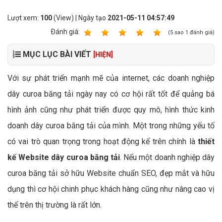
Lượt xem:
100
(View) | Ngày tạo
2021-05-11 04:57:49
Ðánh giá:
1
2
3
4
5
(
5
sao
1
đánh giá)
MỤC LỤC BÀI VIẾT
[HIỆN]
Với sự phát triển mạnh mẽ của internet, các doanh nghiệp
dây curoa băng tải ngày nay có cơ hội rất tốt để quảng bá
hình ảnh cũng như phát triển được quy mô, hình thức kinh
doanh dây curoa băng tải của mình. Một trong những yếu tố
có vai trò quan trọng trong hoạt động kể trên chính là
thiết
kế Website dây curoa băng tải
. Nếu một doanh nghiệp dây
curoa băng tải sở hữu Website chuẩn SEO, đẹp mắt và hữu
dụng thì cơ hội chinh phục khách hàng cũng như nâng cao vị
thế trên thị trường là rất lớn.