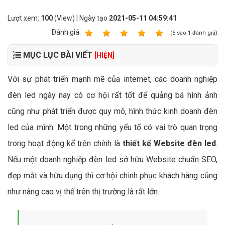
Lượt xem:
100
(View) | Ngày tạo
2021-05-11 04:59:41
Ðánh giá:
1
2
3
4
5
(
5
sao
1
đánh giá)
MỤC LỤC BÀI VIẾT
[HIỆN]
Với sự phát triển mạnh mẽ của internet, các doanh nghiệp
đèn led ngày nay có cơ hội rất tốt để quảng bá hình ảnh
cũng như phát triển được quy mô, hình thức kinh doanh đèn
led của mình. Một trong những yếu tố có vai trò quan trọng
trong hoạt động kể trên chính là
thiết kế Website đèn led
.
Nếu một doanh nghiệp đèn led sở hữu Website chuẩn SEO,
đẹp mắt và hữu dụng thì cơ hội chinh phục khách hàng cũng
như nâng cao vị thế trên thị trường là rất lớn.