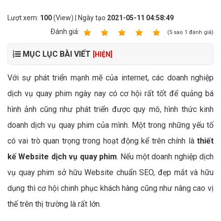
Lượt xem:
100
(View) | Ngày tạo
2021-05-11 04:58:49
Ðánh giá:
1
2
3
4
5
(
5
sao
1
đánh giá)
MỤC LỤC BÀI VIẾT
[HIỆN]
Với sự phát triển mạnh mẽ của internet, các doanh nghiệp
dịch vụ quay phim ngày nay có cơ hội rất tốt để quảng bá
hình ảnh cũng như phát triển được quy mô, hình thức kinh
doanh dịch vụ quay phim của mình. Một trong những yếu tố
có vai trò quan trọng trong hoạt động kể trên chính là
thiết
kế Website dịch vụ quay phim
. Nếu một doanh nghiệp dịch
vụ quay phim sở hữu Website chuẩn SEO, đẹp mắt và hữu
dụng thì cơ hội chinh phục khách hàng cũng như nâng cao vị
thế trên thị trường là rất lớn.