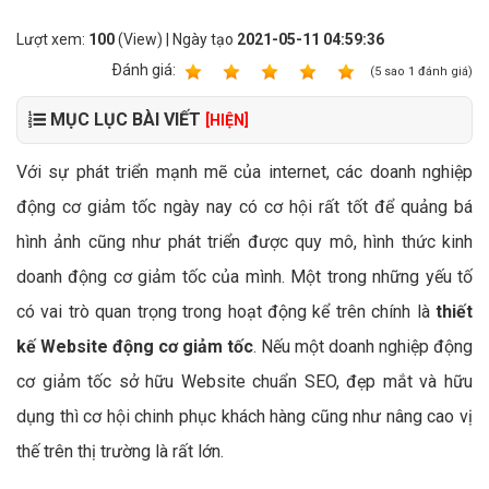
Lượt xem:
100
(View) | Ngày tạo
2021-05-11 04:59:36
Ðánh giá:
1
2
3
4
5
(
5
sao
1
đánh giá)
MỤC LỤC BÀI VIẾT
[HIỆN]
Với sự phát triển mạnh mẽ của internet, các doanh nghiệp
động cơ giảm tốc ngày nay có cơ hội rất tốt để quảng bá
hình ảnh cũng như phát triển được quy mô, hình thức kinh
doanh động cơ giảm tốc của mình. Một trong những yếu tố
có vai trò quan trọng trong hoạt động kể trên chính là
thiết
kế Website động cơ giảm tốc
. Nếu một doanh nghiệp động
cơ giảm tốc sở hữu Website chuẩn SEO, đẹp mắt và hữu
dụng thì cơ hội chinh phục khách hàng cũng như nâng cao vị
thế trên thị trường là rất lớn.