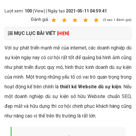
Lượt xem:
100
(View) | Ngày tạo
2021-05-11 04:59:41
Ðánh giá:
1
2
3
4
5
(
5
sao
1
đánh giá)
MỤC LỤC BÀI VIẾT
[HIỆN]
Với sự phát triển mạnh mẽ của internet, các doanh nghiệp dù
sự kiện ngày nay có cơ hội rất tốt để quảng bá hình ảnh cũng
như phát triển được quy mô, hình thức kinh doanh dù sự kiện
của mình. Một trong những yếu tố có vai trò quan trọng trong
hoạt động kể trên chính là
thiết kế Website dù sự kiện
. Nếu
một doanh nghiệp dù sự kiện sở hữu Website chuẩn SEO,
đẹp mắt và hữu dụng thì cơ hội chinh phục khách hàng cũng
như nâng cao vị thế trên thị trường là rất lớn.