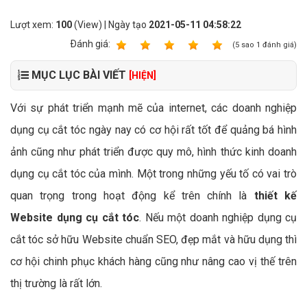
Lượt xem:
100
(View) | Ngày tạo
2021-05-11 04:58:22
Ðánh giá:
1
2
3
4
5
(
5
sao
1
đánh giá)
MỤC LỤC BÀI VIẾT
[HIỆN]
Với sự phát triển mạnh mẽ của internet, các doanh nghiệp
dụng cụ cắt tóc ngày nay có cơ hội rất tốt để quảng bá hình
ảnh cũng như phát triển được quy mô, hình thức kinh doanh
dụng cụ cắt tóc của mình. Một trong những yếu tố có vai trò
quan trọng trong hoạt động kể trên chính là
thiết kế
Website dụng cụ cắt tóc
. Nếu một doanh nghiệp dụng cụ
cắt tóc sở hữu Website chuẩn SEO, đẹp mắt và hữu dụng thì
cơ hội chinh phục khách hàng cũng như nâng cao vị thế trên
thị trường là rất lớn.