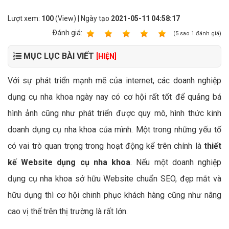
Lượt xem:
100
(View) | Ngày tạo
2021-05-11 04:58:17
Ðánh giá:
1
2
3
4
5
(
5
sao
1
đánh giá)
MỤC LỤC BÀI VIẾT
[HIỆN]
Với sự phát triển mạnh mẽ của internet, các doanh nghiệp
dụng cụ nha khoa ngày nay có cơ hội rất tốt để quảng bá
hình ảnh cũng như phát triển được quy mô, hình thức kinh
doanh dụng cụ nha khoa của mình. Một trong những yếu tố
có vai trò quan trọng trong hoạt động kể trên chính là
thiết
kế Website dụng cụ nha khoa
. Nếu một doanh nghiệp
dụng cụ nha khoa sở hữu Website chuẩn SEO, đẹp mắt và
hữu dụng thì cơ hội chinh phục khách hàng cũng như nâng
cao vị thế trên thị trường là rất lớn.