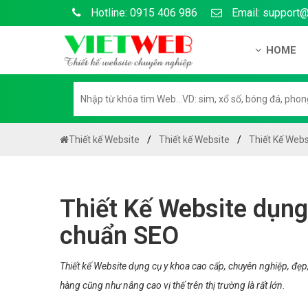
Hotline: 0915 406 986
Email: support
HOME
Giới thiệu
Hồ sơ nă
Hướng dẫ
Thiết kế Website
Thiết kế Website
Thiết Kế Webs
Tuyển dụ
Chính sá
Thiết Kế Website dụng
Chính sác
chuẩn SEO
Liên hệ c
Chính sác
Thiết kế Website dụng cụ y khoa cao cấp, chuyên nghiệp, đẹ
hàng cũng như nâng cao vị thế trên thị trường là rất lớn.