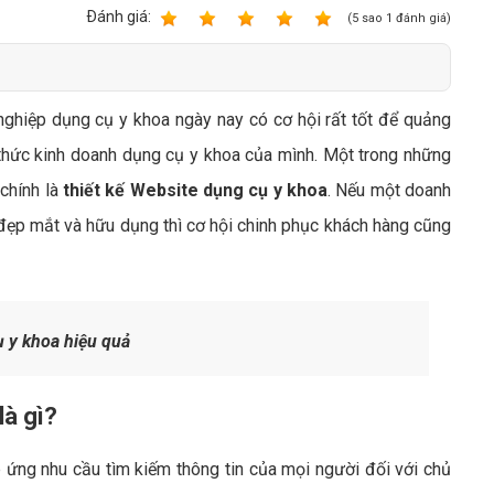
Bảng giá quảng cáo Google
Ðánh giá:
1
2
3
4
5
(
5
sao
1
đánh giá)
Bảng giá quảng cáo Facebook
Bảng giá quảng cáo Banner
nghiệp dụng cụ y khoa ngày nay có cơ hội rất tốt để quảng
Bảng giá quản trị Website
 thức kinh doanh dụng cụ y khoa của mình. Một trong những
Bảng giá quản trị Fanpage Facebook
 chính là
thiết kế Website dụng cụ y khoa
. Nếu một doanh
Bảng giá SEO Website
ẹp mắt và hữu dụng thì cơ hội chinh phục khách hàng cũng
 y khoa hiệu quả
là gì?
ứng nhu cầu tìm kiếm thông tin của mọi người đối với chủ