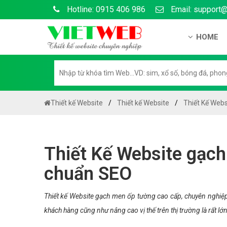
Hotline: 0915 406 986
Email: support
HOME
Giới thiệu
Hồ sơ nă
Hướng dẫ
Thiết kế Website
Thiết kế Website
Thiết Kế Web
Tuyển dụ
Chính sá
Thiết Kế Website gạch
Chính sác
chuẩn SEO
Liên hệ c
Chính sác
Thiết kế Website gạch men ốp tường cao cấp, chuyên nghiệp
khách hàng cũng như nâng cao vị thế trên thị trường là rất lớn