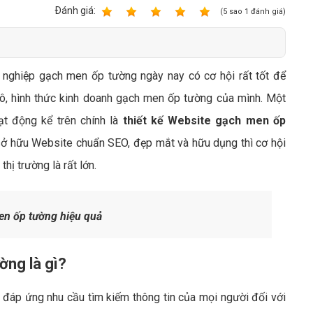
Bảng giá quảng cáo Google
Ðánh giá:
1
2
3
4
5
(
5
sao
1
đánh giá)
Bảng giá quảng cáo Facebook
Bảng giá quảng cáo Banner
h nghiệp gạch men ốp tường ngày nay có cơ hội rất tốt để
Bảng giá quản trị Website
ô, hình thức kinh doanh gạch men ốp tường của mình. Một
Bảng giá quản trị Fanpage Facebook
ạt động kể trên chính là
thiết kế Website gạch men ốp
Bảng giá SEO Website
ở hữu Website chuẩn SEO, đẹp mắt và hữu dụng thì cơ hội
hị trường là rất lớn.
n ốp tường hiệu quả
ờng là gì?
áp ứng nhu cầu tìm kiếm thông tin của mọi người đối với