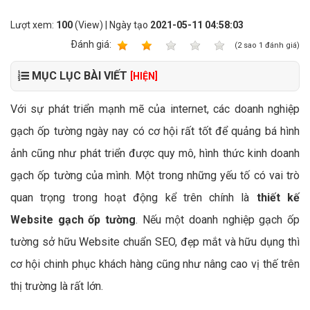
Lượt xem:
100
(View) | Ngày tạo
2021-05-11 04:58:03
Ðánh giá:
1
2
3
4
5
(
2
sao
1
đánh giá)
MỤC LỤC BÀI VIẾT
[HIỆN]
Với sự phát triển mạnh mẽ của internet, các doanh nghiệp
gạch ốp tường ngày nay có cơ hội rất tốt để quảng bá hình
ảnh cũng như phát triển được quy mô, hình thức kinh doanh
gạch ốp tường của mình. Một trong những yếu tố có vai trò
quan trọng trong hoạt động kể trên chính là
thiết kế
Website gạch ốp tường
. Nếu một doanh nghiệp gạch ốp
tường sở hữu Website chuẩn SEO, đẹp mắt và hữu dụng thì
cơ hội chinh phục khách hàng cũng như nâng cao vị thế trên
thị trường là rất lớn.