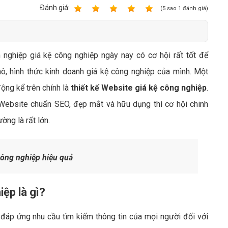
Bảng giá quảng cáo Google
Ðánh giá:
1
2
3
4
5
(
5
sao
1
đánh giá)
Bảng giá quảng cáo Facebook
Bảng giá quảng cáo Banner
 nghiệp giá kệ công nghiệp ngày nay có cơ hội rất tốt để
Bảng giá quản trị Website
ô, hình thức kinh doanh giá kệ công nghiệp của mình. Một
Bảng giá quản trị Fanpage Facebook
động kể trên chính là
thiết kế Website giá kệ công nghiệp
.
Bảng giá SEO Website
Website chuẩn SEO, đẹp mắt và hữu dụng thì cơ hội chinh
ờng là rất lớn.
công nghiệp hiệu quả
iệp là gì?
đáp ứng nhu cầu tìm kiếm thông tin của mọi người đối với