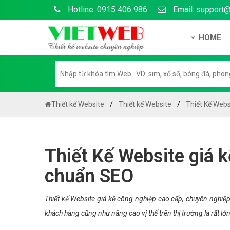
Hotline: 0915 406 986
Email: support
HOME
Giới thiệu
Hồ sơ nă
Hướng dẫ
Thiết kế Website
Thiết kế Website
Thiết Kế Webs
Tuyển dụ
Chính sá
Thiết Kế Website giá 
Chính sác
chuẩn SEO
Liên hệ c
Chính sác
Thiết kế Website giá kệ công nghiệp cao cấp, chuyên nghiệ
khách hàng cũng như nâng cao vị thế trên thị trường là rất lớn