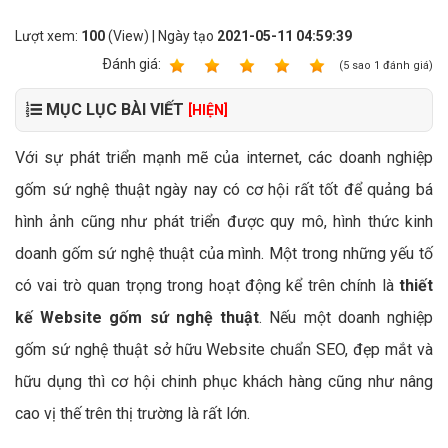
Lượt xem:
100
(View) | Ngày tạo
2021-05-11 04:59:39
Ðánh giá:
1
2
3
4
5
(
5
sao
1
đánh giá)
MỤC LỤC BÀI VIẾT
[HIỆN]
Với sự phát triển mạnh mẽ của internet, các doanh nghiệp
gốm sứ nghệ thuật ngày nay có cơ hội rất tốt để quảng bá
hình ảnh cũng như phát triển được quy mô, hình thức kinh
doanh gốm sứ nghệ thuật của mình. Một trong những yếu tố
có vai trò quan trọng trong hoạt động kể trên chính là
thiết
kế Website gốm sứ nghệ thuật
. Nếu một doanh nghiệp
gốm sứ nghệ thuật sở hữu Website chuẩn SEO, đẹp mắt và
hữu dụng thì cơ hội chinh phục khách hàng cũng như nâng
cao vị thế trên thị trường là rất lớn.