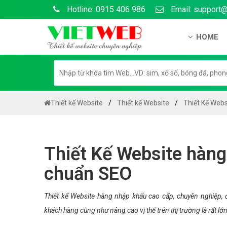
Hotline: 0915 406 986
Email: support
HOME
Giới thiệu
Hồ sơ nă
Hướng dẫ
Thiết kế Website
Thiết kế Website
Thiết Kế Web
Tuyển dụ
Chính sá
Thiết Kế Website hàng
Chính sác
chuẩn SEO
Liên hệ c
Chính sác
Thiết kế Website hàng nhập khẩu cao cấp, chuyên nghiệp,
khách hàng cũng như nâng cao vị thế trên thị trường là rất lớn