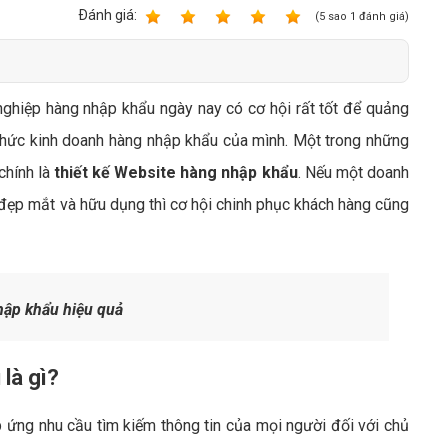
Bảng giá quảng cáo Google
Ðánh giá:
1
2
3
4
5
(
5
sao
1
đánh giá)
Bảng giá quảng cáo Facebook
Bảng giá quảng cáo Banner
nghiệp hàng nhập khẩu ngày nay có cơ hội rất tốt để quảng
Bảng giá quản trị Website
 thức kinh doanh hàng nhập khẩu của mình. Một trong những
Bảng giá quản trị Fanpage Facebook
chính là
thiết kế Website hàng nhập khẩu
. Nếu một doanh
Bảng giá SEO Website
ẹp mắt và hữu dụng thì cơ hội chinh phục khách hàng cũng
ập khẩu hiệu quả
là gì?
ứng nhu cầu tìm kiếm thông tin của mọi người đối với chủ