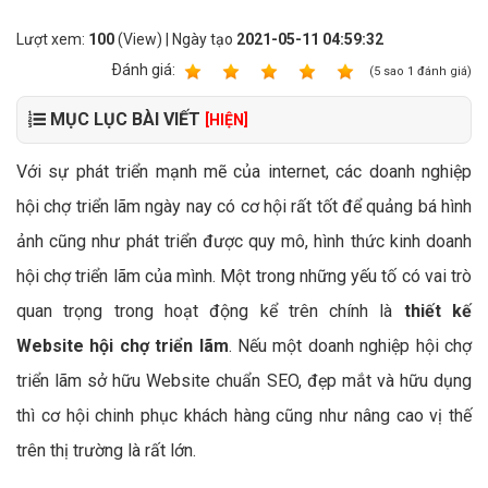
Lượt xem:
100
(View) | Ngày tạo
2021-05-11 04:59:32
Ðánh giá:
1
2
3
4
5
(
5
sao
1
đánh giá)
MỤC LỤC BÀI VIẾT
[HIỆN]
Với sự phát triển mạnh mẽ của internet, các doanh nghiệp
hội chợ triển lãm ngày nay có cơ hội rất tốt để quảng bá hình
ảnh cũng như phát triển được quy mô, hình thức kinh doanh
hội chợ triển lãm của mình. Một trong những yếu tố có vai trò
quan trọng trong hoạt động kể trên chính là
thiết kế
Website hội chợ triển lãm
. Nếu một doanh nghiệp hội chợ
triển lãm sở hữu Website chuẩn SEO, đẹp mắt và hữu dụng
thì cơ hội chinh phục khách hàng cũng như nâng cao vị thế
trên thị trường là rất lớn.