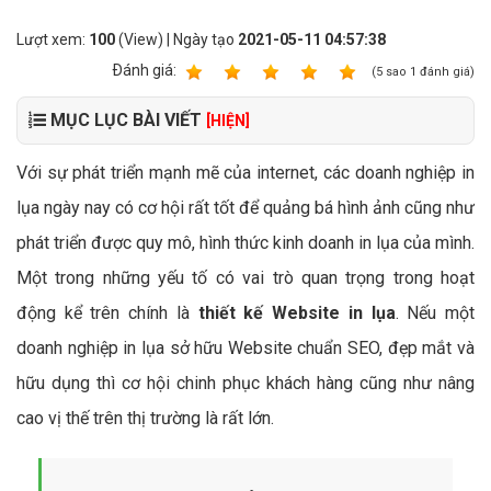
Lượt xem:
100
(View) | Ngày tạo
2021-05-11 04:57:38
Ðánh giá:
1
2
3
4
5
(
5
sao
1
đánh giá)
MỤC LỤC BÀI VIẾT
[HIỆN]
Với sự phát triển mạnh mẽ của internet, các doanh nghiệp in
lụa ngày nay có cơ hội rất tốt để quảng bá hình ảnh cũng như
phát triển được quy mô, hình thức kinh doanh in lụa của mình.
Một trong những yếu tố có vai trò quan trọng trong hoạt
động kể trên chính là
thiết kế Website in lụa
. Nếu một
doanh nghiệp in lụa sở hữu Website chuẩn SEO, đẹp mắt và
hữu dụng thì cơ hội chinh phục khách hàng cũng như nâng
cao vị thế trên thị trường là rất lớn.