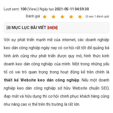
Lượt xem:
100
(View) | Ngày tạo
2021-05-11 04:59:30
Ðánh giá:
1
2
3
4
5
(
5
sao
1
đánh giá)
MỤC LỤC BÀI VIẾT
[HIỆN]
Với sự phát triển mạnh mẽ của internet, các doanh nghiệp
keo dán công nghiệp ngày nay có cơ hội rất tốt để quảng bá
hình ảnh cũng như phát triển được quy mô, hình thức kinh
doanh keo dán công nghiệp của mình. Một trong những yếu
tố có vai trò quan trọng trong hoạt động kể trên chính là
thiết kế Website keo dán công nghiệp
. Nếu một doanh
nghiệp keo dán công nghiệp sở hữu Website chuẩn SEO,
đẹp mắt và hữu dụng thì cơ hội chinh phục khách hàng cũng
như nâng cao vị thế trên thị trường là rất lớn.