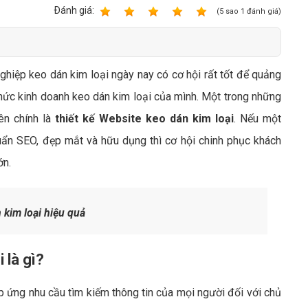
Bảng giá quảng cáo Google
Ðánh giá:
1
2
3
4
5
(
5
sao
1
đánh giá)
Bảng giá quảng cáo Facebook
Bảng giá quảng cáo Banner
ghiệp keo dán kim loại ngày nay có cơ hội rất tốt để quảng
Bảng giá quản trị Website
thức kinh doanh keo dán kim loại của mình. Một trong những
Bảng giá quản trị Fanpage Facebook
rên chính là
thiết kế Website keo dán kim loại
. Nếu một
Bảng giá SEO Website
ẩn SEO, đẹp mắt và hữu dụng thì cơ hội chinh phục khách
ớn.
kim loại hiệu quả
 là gì?
 ứng nhu cầu tìm kiếm thông tin của mọi người đối với chủ