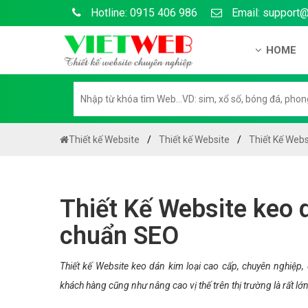
Hotline: 0915 406 986
Email: support
HOME
Giới thiệu
Hồ sơ nă
Hướng dẫ
Thiết kế Website
Thiết kế Website
Thiết Kế Webs
Tuyển dụ
Chính sá
Thiết Kế Website keo d
Chính sác
chuẩn SEO
Liên hệ c
Chính sác
Thiết kế Website keo dán kim loại cao cấp, chuyên nghiệp
khách hàng cũng như nâng cao vị thế trên thị trường là rất lớn