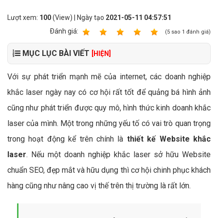
Lượt xem:
100
(View) | Ngày tạo
2021-05-11 04:57:51
Ðánh giá:
1
2
3
4
5
(
5
sao
1
đánh giá)
MỤC LỤC BÀI VIẾT
[HIỆN]
Với sự phát triển mạnh mẽ của internet, các doanh nghiệp
khắc laser ngày nay có cơ hội rất tốt để quảng bá hình ảnh
cũng như phát triển được quy mô, hình thức kinh doanh khắc
laser của mình. Một trong những yếu tố có vai trò quan trọng
trong hoạt động kể trên chính là
thiết kế Website khắc
laser
. Nếu một doanh nghiệp khắc laser sở hữu Website
chuẩn SEO, đẹp mắt và hữu dụng thì cơ hội chinh phục khách
hàng cũng như nâng cao vị thế trên thị trường là rất lớn.