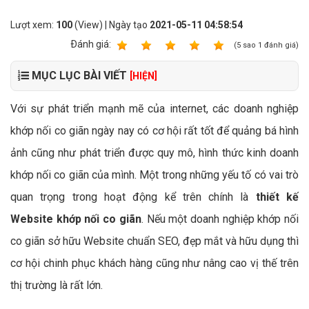
Lượt xem:
100
(View) | Ngày tạo
2021-05-11 04:58:54
Ðánh giá:
1
2
3
4
5
(
5
sao
1
đánh giá)
MỤC LỤC BÀI VIẾT
[HIỆN]
Với sự phát triển mạnh mẽ của internet, các doanh nghiệp
khớp nối co giãn ngày nay có cơ hội rất tốt để quảng bá hình
ảnh cũng như phát triển được quy mô, hình thức kinh doanh
khớp nối co giãn của mình. Một trong những yếu tố có vai trò
quan trọng trong hoạt động kể trên chính là
thiết kế
Website khớp nối co giãn
. Nếu một doanh nghiệp khớp nối
co giãn sở hữu Website chuẩn SEO, đẹp mắt và hữu dụng thì
cơ hội chinh phục khách hàng cũng như nâng cao vị thế trên
thị trường là rất lớn.