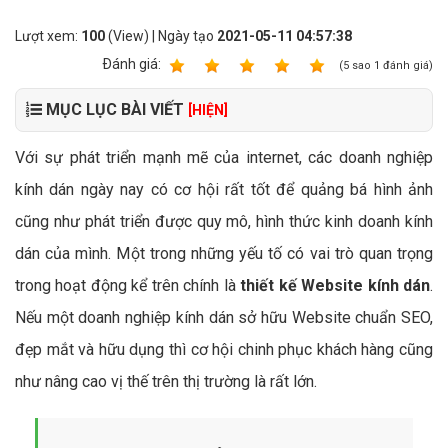
Lượt xem:
100
(View) | Ngày tạo
2021-05-11 04:57:38
Ðánh giá:
1
2
3
4
5
(
5
sao
1
đánh giá)
MỤC LỤC BÀI VIẾT
[HIỆN]
Với sự phát triển mạnh mẽ của internet, các doanh nghiệp
kính dán ngày nay có cơ hội rất tốt để quảng bá hình ảnh
cũng như phát triển được quy mô, hình thức kinh doanh kính
dán của mình. Một trong những yếu tố có vai trò quan trọng
trong hoạt động kể trên chính là
thiết kế Website kính dán
.
Nếu một doanh nghiệp kính dán sở hữu Website chuẩn SEO,
đẹp mắt và hữu dụng thì cơ hội chinh phục khách hàng cũng
như nâng cao vị thế trên thị trường là rất lớn.