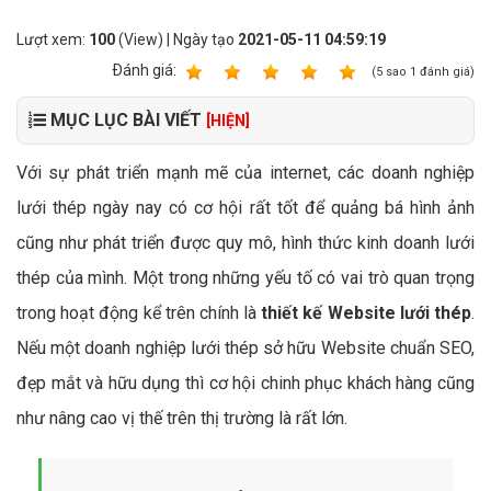
Lượt xem:
100
(View) | Ngày tạo
2021-05-11 04:59:19
Ðánh giá:
1
2
3
4
5
(
5
sao
1
đánh giá)
MỤC LỤC BÀI VIẾT
[HIỆN]
Với sự phát triển mạnh mẽ của internet, các doanh nghiệp
lưới thép ngày nay có cơ hội rất tốt để quảng bá hình ảnh
cũng như phát triển được quy mô, hình thức kinh doanh lưới
thép của mình. Một trong những yếu tố có vai trò quan trọng
trong hoạt động kể trên chính là
thiết kế Website lưới thép
.
Nếu một doanh nghiệp lưới thép sở hữu Website chuẩn SEO,
đẹp mắt và hữu dụng thì cơ hội chinh phục khách hàng cũng
như nâng cao vị thế trên thị trường là rất lớn.