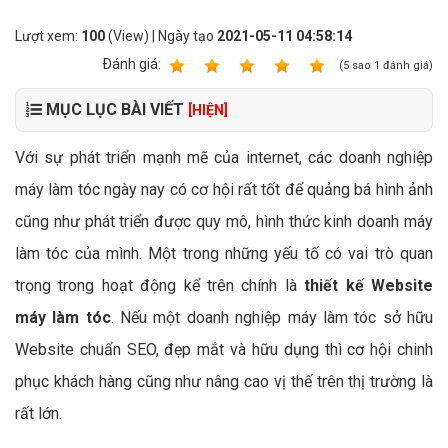
Lượt xem:
100
(View) | Ngày tạo
2021-05-11 04:58:14
Ðánh giá:
1
2
3
4
5
(
5
sao
1
đánh giá)
MỤC LỤC BÀI VIẾT
[HIỆN]
Với sự phát triển mạnh mẽ của internet, các doanh nghiệp
máy làm tóc ngày nay có cơ hội rất tốt để quảng bá hình ảnh
cũng như phát triển được quy mô, hình thức kinh doanh máy
làm tóc của mình. Một trong những yếu tố có vai trò quan
trọng trong hoạt động kể trên chính là
thiết kế Website
máy làm tóc
. Nếu một doanh nghiệp máy làm tóc sở hữu
Website chuẩn SEO, đẹp mắt và hữu dụng thì cơ hội chinh
phục khách hàng cũng như nâng cao vị thế trên thị trường là
rất lớn.