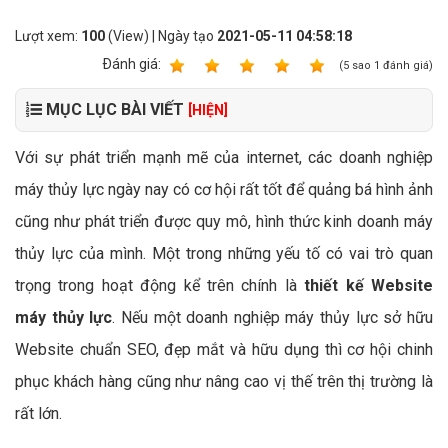
Lượt xem:
100
(View) | Ngày tạo
2021-05-11 04:58:18
Ðánh giá:
1
2
3
4
5
(
5
sao
1
đánh giá)
MỤC LỤC BÀI VIẾT
[HIỆN]
Với sự phát triển mạnh mẽ của internet, các doanh nghiệp
máy thủy lực ngày nay có cơ hội rất tốt để quảng bá hình ảnh
cũng như phát triển được quy mô, hình thức kinh doanh máy
thủy lực của mình. Một trong những yếu tố có vai trò quan
trọng trong hoạt động kể trên chính là
thiết kế Website
máy thủy lực
. Nếu một doanh nghiệp máy thủy lực sở hữu
Website chuẩn SEO, đẹp mắt và hữu dụng thì cơ hội chinh
phục khách hàng cũng như nâng cao vị thế trên thị trường là
rất lớn.