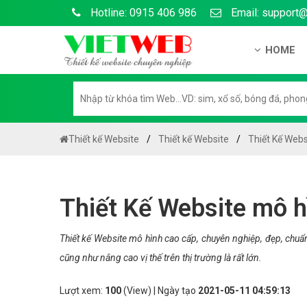
Hotline: 0915 406 986
Email: support
HOME
Giới thiệu
Hồ sơ nă
Hướng dẫ
Thiết kế Website
Thiết kế Website
Thiết Kế Web
Tuyển dụ
Chính sá
Thiết Kế Website mô h
Chính sác
Liên hệ c
Thiết kế Website mô hình cao cấp, chuyên nghiệp, đẹp, chu
cũng như nâng cao vị thế trên thị trường là rất lớn.
Chính sác
Lượt xem:
100
(View) | Ngày tạo
2021-05-11 04:59:13