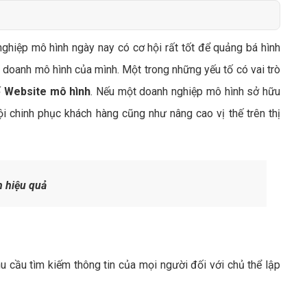
Bảng giá quảng cáo Google
Bảng giá quảng cáo Facebook
nghiệp mô hình ngày nay có cơ hội rất tốt để quảng bá hình
Bảng giá quảng cáo Banner
 doanh mô hình của mình. Một trong những yếu tố có vai trò
Bảng giá quản trị Website
ế Website mô hình
. Nếu một doanh nghiệp mô hình sở hữu
Bảng giá quản trị Fanpage Facebook
 chinh phục khách hàng cũng như nâng cao vị thế trên thị
Bảng giá SEO Website
 hiệu quả
cầu tìm kiếm thông tin của mọi người đối với chủ thể lập