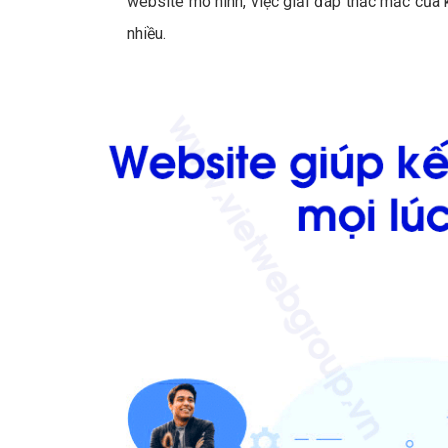
website mô hình, việc giải đáp thắc mắc của 
nhiều.