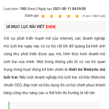
Lượt xem:
100
(View) | Ngày tạo
2021-05-11 04:59:00
Ðánh giá:
1
2
3
4
5
(
5
sao
1
đánh giá)
MỤC LỤC BÀI VIẾT
[HIỆN]
Với sự phát triển mạnh mẽ của internet, các doanh nghiệp
mũ lưỡi trai ngày nay có cơ hội rất tốt để quảng bá hình ảnh
cũng như phát triển được quy mô, hình thức kinh doanh mũ
lưỡi trai của mình. Một trong những yếu tố có vai trò quan
trọng trong hoạt động kể trên chính là
thiết kế Website mũ
lưỡi trai
. Nếu một doanh nghiệp mũ lưỡi trai sở hữu Website
chuẩn SEO, đẹp mắt và hữu dụng thì cơ hội chinh phục khách
hàng cũng như nâng cao vị thế trên thị trường là rất lớn.