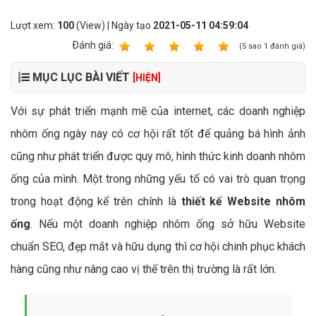
Lượt xem:
100
(View) | Ngày tạo
2021-05-11 04:59:04
Ðánh giá:
1
2
3
4
5
(
5
sao
1
đánh giá)
MỤC LỤC BÀI VIẾT
[HIỆN]
Với sự phát triển mạnh mẽ của internet, các doanh nghiệp
nhôm ống ngày nay có cơ hội rất tốt để quảng bá hình ảnh
cũng như phát triển được quy mô, hình thức kinh doanh nhôm
ống của mình. Một trong những yếu tố có vai trò quan trọng
trong hoạt động kể trên chính là
thiết kế Website nhôm
ống
. Nếu một doanh nghiệp nhôm ống sở hữu Website
chuẩn SEO, đẹp mắt và hữu dụng thì cơ hội chinh phục khách
hàng cũng như nâng cao vị thế trên thị trường là rất lớn.