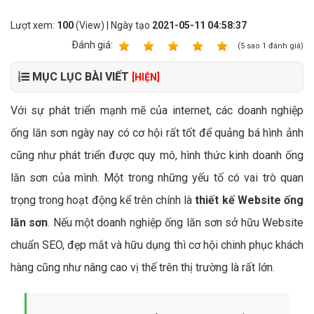
Lượt xem:
100
(View) | Ngày tạo
2021-05-11 04:58:37
Ðánh giá:
1
2
3
4
5
(
5
sao
1
đánh giá)
MỤC LỤC BÀI VIẾT
[HIỆN]
Với sự phát triển mạnh mẽ của internet, các doanh nghiệp
ống lăn sơn ngày nay có cơ hội rất tốt để quảng bá hình ảnh
cũng như phát triển được quy mô, hình thức kinh doanh ống
lăn sơn của mình. Một trong những yếu tố có vai trò quan
trọng trong hoạt động kể trên chính là
thiết kế Website ống
lăn sơn
. Nếu một doanh nghiệp ống lăn sơn sở hữu Website
chuẩn SEO, đẹp mắt và hữu dụng thì cơ hội chinh phục khách
hàng cũng như nâng cao vị thế trên thị trường là rất lớn.