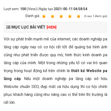
Lượt xem:
100
(View) | Ngày tạo
2021-05-11 04:58:54
Ðánh giá:
1
2
3
4
5
(
5
sao
1
đánh giá)
MỤC LỤC BÀI VIẾT
[HIỆN]
Với sự phát triển mạnh mẽ của internet, các doanh nghiệp pa
lăng cáp ngày nay có cơ hội rất tốt để quảng bá hình ảnh
cũng như phát triển được quy mô, hình thức kinh doanh pa
lăng cáp của mình. Một trong những yếu tố có vai trò quan
trọng trong hoạt động kể trên chính là
thiết kế Website pa
lăng cáp
. Nếu một doanh nghiệp pa lăng cáp sở hữu
Website chuẩn SEO, đẹp mắt và hữu dụng thì cơ hội chinh
phục khách hàng cũng như nâng cao vị thế trên thị trường là
rất lớn.