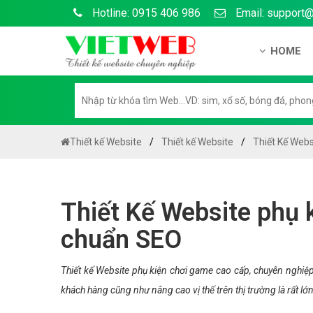
Hotline: 0915 406 986
Email: support
HOME
Giới thiệu
Hồ sơ nă
Hướng dẫ
Thiết kế Website
Thiết kế Website
Thiết Kế Webs
Tuyển dụ
Chính sá
Thiết Kế Website phụ 
Chính sác
chuẩn SEO
Liên hệ c
Chính sác
Thiết kế Website phụ kiện chơi game cao cấp, chuyên nghiệ
khách hàng cũng như nâng cao vị thế trên thị trường là rất lớn