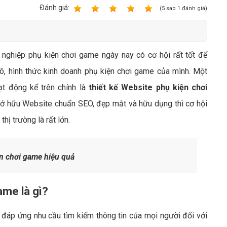
Bảng giá quảng cáo Google
Ðánh giá:
1
2
3
4
5
(
5
sao
1
đánh giá)
Bảng giá quảng cáo Facebook
Bảng giá quảng cáo Banner
 nghiệp phụ kiện chơi game ngày nay có cơ hội rất tốt để
Bảng giá quản trị Website
ô, hình thức kinh doanh phụ kiện chơi game của mình. Một
Bảng giá quản trị Fanpage Facebook
ạt động kể trên chính là
thiết kế Website phụ kiện chơi
Bảng giá SEO Website
sở hữu Website chuẩn SEO, đẹp mắt và hữu dụng thì cơ hội
hị trường là rất lớn.
n chơi game hiệu quả
ame là gì?
đáp ứng nhu cầu tìm kiếm thông tin của mọi người đối với