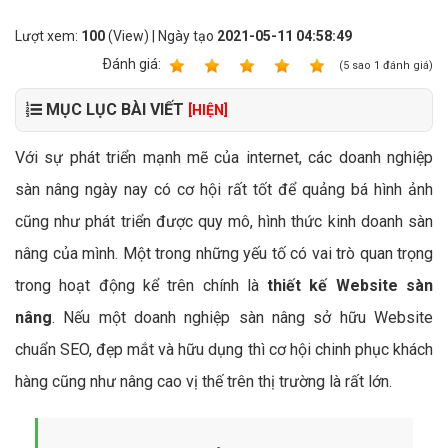
Lượt xem:
100
(View) | Ngày tạo
2021-05-11 04:58:49
Ðánh giá:
1
2
3
4
5
(
5
sao
1
đánh giá)
MỤC LỤC BÀI VIẾT
[HIỆN]
Với sự phát triển mạnh mẽ của internet, các doanh nghiệp
sàn nâng ngày nay có cơ hội rất tốt để quảng bá hình ảnh
cũng như phát triển được quy mô, hình thức kinh doanh sàn
nâng của mình. Một trong những yếu tố có vai trò quan trọng
trong hoạt động kể trên chính là
thiết kế Website sàn
nâng
. Nếu một doanh nghiệp sàn nâng sở hữu Website
chuẩn SEO, đẹp mắt và hữu dụng thì cơ hội chinh phục khách
hàng cũng như nâng cao vị thế trên thị trường là rất lớn.