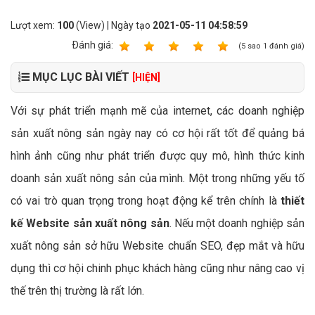
Lượt xem:
100
(View) | Ngày tạo
2021-05-11 04:58:59
Ðánh giá:
1
2
3
4
5
(
5
sao
1
đánh giá)
MỤC LỤC BÀI VIẾT
[HIỆN]
Với sự phát triển mạnh mẽ của internet, các doanh nghiệp
sản xuất nông sản ngày nay có cơ hội rất tốt để quảng bá
hình ảnh cũng như phát triển được quy mô, hình thức kinh
doanh sản xuất nông sản của mình. Một trong những yếu tố
có vai trò quan trọng trong hoạt động kể trên chính là
thiết
kế Website sản xuất nông sản
. Nếu một doanh nghiệp sản
xuất nông sản sở hữu Website chuẩn SEO, đẹp mắt và hữu
dụng thì cơ hội chinh phục khách hàng cũng như nâng cao vị
thế trên thị trường là rất lớn.