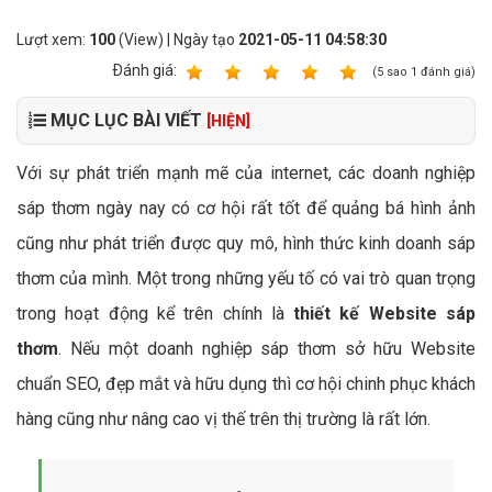
Lượt xem:
100
(View) | Ngày tạo
2021-05-11 04:58:30
Ðánh giá:
1
2
3
4
5
(
5
sao
1
đánh giá)
MỤC LỤC BÀI VIẾT
[HIỆN]
Với sự phát triển mạnh mẽ của internet, các doanh nghiệp
sáp thơm ngày nay có cơ hội rất tốt để quảng bá hình ảnh
cũng như phát triển được quy mô, hình thức kinh doanh sáp
thơm của mình. Một trong những yếu tố có vai trò quan trọng
trong hoạt động kể trên chính là
thiết kế Website sáp
thơm
. Nếu một doanh nghiệp sáp thơm sở hữu Website
chuẩn SEO, đẹp mắt và hữu dụng thì cơ hội chinh phục khách
hàng cũng như nâng cao vị thế trên thị trường là rất lớn.