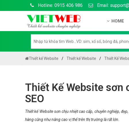
Hotline: 0915 406 986
Email: support
HOME
Giới thiệu
Hồ sơ nă
Hướng dẫ
Thiết kế Website
Thiết kế Website
Thiết Kế Webs
Tuyển dụ
Chính sá
Thiết Kế Website sơn 
Chính sác
SEO
Liên hệ c
Chính sác
Thiết kế Website sơn chịu nhiệt cao cấp, chuyên nghiệp, đẹ
hàng cũng như nâng cao vị thế trên thị trường là rất lớn.