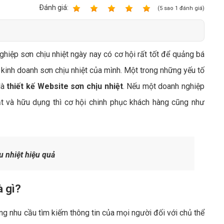
Bảng giá quảng cáo Google
Ðánh giá:
1
2
3
4
5
(
5
sao
1
đánh giá)
Bảng giá quảng cáo Facebook
Bảng giá quảng cáo Banner
ghiệp sơn chịu nhiệt ngày nay có cơ hội rất tốt để quảng bá
Bảng giá quản trị Website
 kinh doanh sơn chịu nhiệt của mình. Một trong những yếu tố
Bảng giá quản trị Fanpage Facebook
là
thiết kế Website sơn chịu nhiệt
. Nếu một doanh nghiệp
Bảng giá SEO Website
t và hữu dụng thì cơ hội chinh phục khách hàng cũng như
 nhiệt hiệu quả
à gì?
g nhu cầu tìm kiếm thông tin của mọi người đối với chủ thể