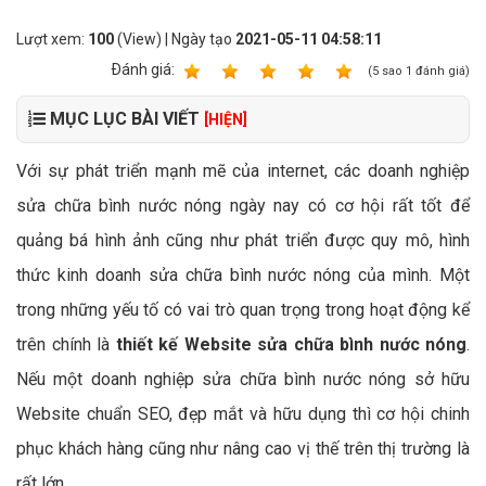
Lượt xem:
100
(View) | Ngày tạo
2021-05-11 04:58:11
Ðánh giá:
1
2
3
4
5
(
5
sao
1
đánh giá)
MỤC LỤC BÀI VIẾT
[HIỆN]
Với sự phát triển mạnh mẽ của internet, các doanh nghiệp
sửa chữa bình nước nóng ngày nay có cơ hội rất tốt để
quảng bá hình ảnh cũng như phát triển được quy mô, hình
thức kinh doanh sửa chữa bình nước nóng của mình. Một
trong những yếu tố có vai trò quan trọng trong hoạt động kể
trên chính là
thiết kế Website sửa chữa bình nước nóng
.
Nếu một doanh nghiệp sửa chữa bình nước nóng sở hữu
Website chuẩn SEO, đẹp mắt và hữu dụng thì cơ hội chinh
phục khách hàng cũng như nâng cao vị thế trên thị trường là
rất lớn.