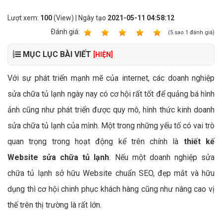
Lượt xem:
100
(View) | Ngày tạo
2021-05-11 04:58:12
Ðánh giá:
1
2
3
4
5
(
5
sao
1
đánh giá)
MỤC LỤC BÀI VIẾT
[HIỆN]
Với sự phát triển mạnh mẽ của internet, các doanh nghiệp
sửa chữa tủ lạnh ngày nay có cơ hội rất tốt để quảng bá hình
ảnh cũng như phát triển được quy mô, hình thức kinh doanh
sửa chữa tủ lạnh của mình. Một trong những yếu tố có vai trò
quan trọng trong hoạt động kể trên chính là
thiết kế
Website sửa chữa tủ lạnh
. Nếu một doanh nghiệp sửa
chữa tủ lạnh sở hữu Website chuẩn SEO, đẹp mắt và hữu
dụng thì cơ hội chinh phục khách hàng cũng như nâng cao vị
thế trên thị trường là rất lớn.