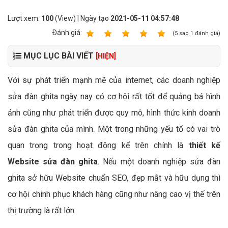
Lượt xem:
100
(View) | Ngày tạo
2021-05-11 04:57:48
Ðánh giá:
1
2
3
4
5
(
5
sao
1
đánh giá)
MỤC LỤC BÀI VIẾT
[HIỆN]
Với sự phát triển mạnh mẽ của internet, các doanh nghiệp
sửa đàn ghita ngày nay có cơ hội rất tốt để quảng bá hình
ảnh cũng như phát triển được quy mô, hình thức kinh doanh
sửa đàn ghita của mình. Một trong những yếu tố có vai trò
quan trọng trong hoạt động kể trên chính là
thiết kế
Website sửa đàn ghita
. Nếu một doanh nghiệp sửa đàn
ghita sở hữu Website chuẩn SEO, đẹp mắt và hữu dụng thì
cơ hội chinh phục khách hàng cũng như nâng cao vị thế trên
thị trường là rất lớn.