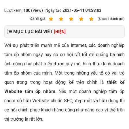
Lượt xem:
100
(View) | Ngày tạo
2021-05-11 04:58:03
Ðánh giá:
1
2
3
4
5
(
5
sao
1
đánh giá)
MỤC LỤC BÀI VIẾT
[HIỆN]
Với sự phát triển mạnh mẽ của internet, các doanh nghiệp
tấm ốp nhôm ngày nay có cơ hội rất tốt để quảng bá hình
ảnh cũng như phát triển được quy mô, hình thức kinh doanh
tấm ốp nhôm của mình. Một trong những yếu tố có vai trò
quan trọng trong hoạt động kể trên chính là
thiết kế
Website tấm ốp nhôm
. Nếu một doanh nghiệp tấm ốp
nhôm sở hữu Website chuẩn SEO, đẹp mắt và hữu dụng thì
cơ hội chinh phục khách hàng cũng như nâng cao vị thế trên
thị trường là rất lớn.