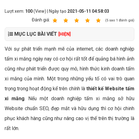
Lượt xem:
100
(View) | Ngày tạo
2021-05-11 04:58:03
Ðánh giá:
1
2
3
4
5
(
5
sao
1
đánh giá)
MỤC LỤC BÀI VIẾT
[HIỆN]
Với sự phát triển mạnh mẽ của internet, các doanh nghiệp
tấm xi măng ngày nay có cơ hội rất tốt để quảng bá hình ảnh
cũng như phát triển được quy mô, hình thức kinh doanh tấm
xi măng của mình. Một trong những yếu tố có vai trò quan
trọng trong hoạt động kể trên chính là
thiết kế Website tấm
xi măng
. Nếu một doanh nghiệp tấm xi măng sở hữu
Website chuẩn SEO, đẹp mắt và hữu dụng thì cơ hội chinh
phục khách hàng cũng như nâng cao vị thế trên thị trường là
rất lớn.