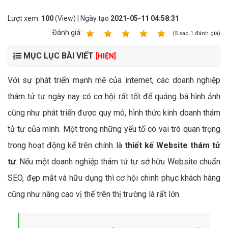
Lượt xem:
100
(View) | Ngày tạo
2021-05-11 04:58:31
Ðánh giá:
1
2
3
4
5
(
5
sao
1
đánh giá)
MỤC LỤC BÀI VIẾT
[HIỆN]
Với sự phát triển mạnh mẽ của internet, các doanh nghiệp
thám tử tư ngày nay có cơ hội rất tốt để quảng bá hình ảnh
cũng như phát triển được quy mô, hình thức kinh doanh thám
tử tư của mình. Một trong những yếu tố có vai trò quan trọng
trong hoạt động kể trên chính là
thiết kế Website thám tử
tư
. Nếu một doanh nghiệp thám tử tư sở hữu Website chuẩn
SEO, đẹp mắt và hữu dụng thì cơ hội chinh phục khách hàng
cũng như nâng cao vị thế trên thị trường là rất lớn.