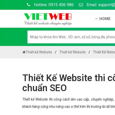
Hotline: 0915 406 986
Email: support
HOME
Giới thiệu
Hồ sơ nă
Hướng dẫ
Thiết kế Website
Thiết kế Website
Thiết Kế Webs
Tuyển dụ
Chính sá
Thiết Kế Website thi 
Chính sác
chuẩn SEO
Liên hệ c
Chính sác
Thiết kế Website thi công cách âm cao cấp, chuyên nghiệp
khách hàng cũng như nâng cao vị thế trên thị trường là rất lớn