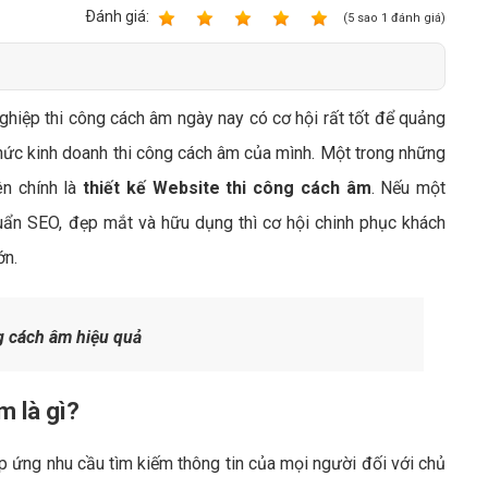
Bảng giá quảng cáo Google
Ðánh giá:
1
2
3
4
5
(
5
sao
1
đánh giá)
Bảng giá quảng cáo Facebook
Bảng giá quảng cáo Banner
ghiệp thi công cách âm ngày nay có cơ hội rất tốt để quảng
Bảng giá quản trị Website
thức kinh doanh thi công cách âm của mình. Một trong những
Bảng giá quản trị Fanpage Facebook
ên chính là
thiết kế Website thi công cách âm
. Nếu một
Bảng giá SEO Website
ẩn SEO, đẹp mắt và hữu dụng thì cơ hội chinh phục khách
ớn.
g cách âm hiệu quả
m là gì?
 ứng nhu cầu tìm kiếm thông tin của mọi người đối với chủ