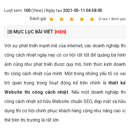
Lượt xem:
100
(View) | Ngày tạo
2021-05-11 04:58:05
Ðánh giá:
1
2
3
4
5
(
5
sao
1
đánh giá)
MỤC LỤC BÀI VIẾT
[HIỆN]
Với sự phát triển mạnh mẽ của internet, các doanh nghiệp thi
công cách nhiệt ngày nay có cơ hội rất tốt để quảng bá hình
ảnh cũng như phát triển được quy mô, hình thức kinh doanh
thi công cách nhiệt của mình. Một trong những yếu tố có vai
trò quan trọng trong hoạt động kể trên chính là
thiết kế
Website thi công cách nhiệt
. Nếu một doanh nghiệp thi
công cách nhiệt sở hữu Website chuẩn SEO, đẹp mắt và hữu
dụng thì cơ hội chinh phục khách hàng cũng như nâng cao vị
thế trên thị trường là rất lớn.