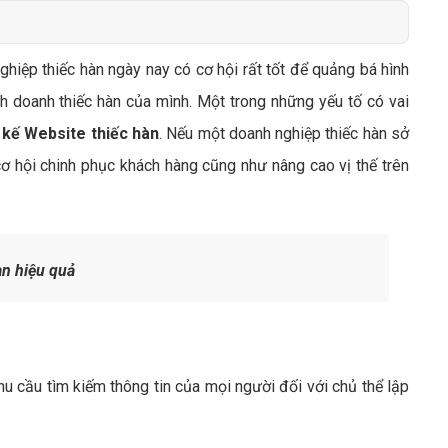
Bảng giá quảng cáo Google
Bảng giá quảng cáo Facebook
ghiệp thiếc hàn ngày nay có cơ hội rất tốt để quảng bá hình
Bảng giá quảng cáo Banner
h doanh thiếc hàn của mình. Một trong những yếu tố có vai
Bảng giá quản trị Website
t kế Website thiếc hàn
. Nếu một doanh nghiệp thiếc hàn sở
Bảng giá quản trị Fanpage Facebook
 hội chinh phục khách hàng cũng như nâng cao vị thế trên
Bảng giá SEO Website
àn hiệu quả
 cầu tìm kiếm thông tin của mọi người đối với chủ thể lập