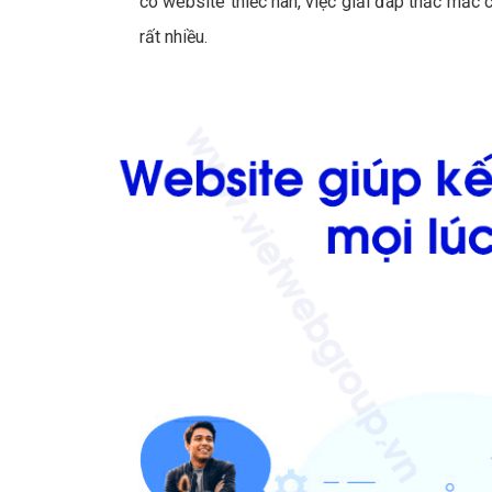
có website thiếc hàn, việc giải đáp thắc mắc
rất nhiều.