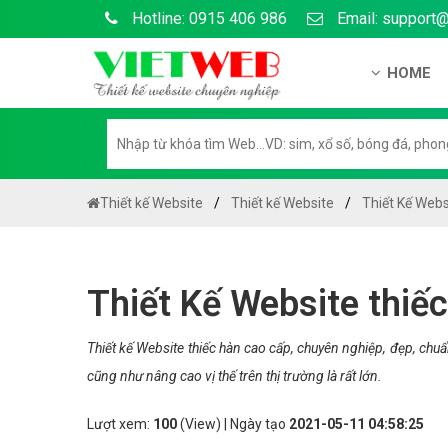
Hotline: 0915 406 986
Email: support
HOME
Giới thiệu
Hồ sơ nă
Hướng dẫ
Thiết kế Website
Thiết kế Website
Thiết Kế Webs
Tuyển dụ
Chính sá
Thiết Kế Website thiế
Chính sác
Liên hệ c
Thiết kế Website thiếc hàn cao cấp, chuyên nghiệp, đẹp, ch
cũng như nâng cao vị thế trên thị trường là rất lớn.
Chính sác
Lượt xem:
100
(View) | Ngày tạo
2021-05-11 04:58:25